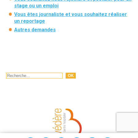
stage ou un emploi
Vous êtes journaliste et vous souhaitez réaliser
un reportage
Autres demandes
Rechercher
OK
Hôpital
Annuaire
Accès
Equipes
Paiement en ligne
Recherche