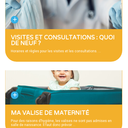
VISITES ET CONSULTATIONS : QUOI
DE NEUF ?
Horaires et règles pour les visites et les consultations.
…
MA VALISE DE MATERNITÉ
Pour des raisons d’hygiène, les valises ne sont pas admises en
salle de naissance. Il faut donc prévoir
…