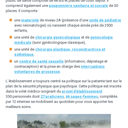
public de santé composé de 66 lits et places de court séjour. Il
comprend également une
pouponnière sanitaire et sociale
de 30
places. Il comporte :
une
maternité
de niveau 2A (présence d’une
unité de pédiatrie
avec néonatologie) où naissent chaque année près de 2500
enfants,
une unité de
chirurgie gynécologique
et de
gynécologie
médicale
(suivi gynécologique classique),
une unité de
chirurgie plastique, reconstructrice et
esthétique
,
un
centre de santé sexuelle
(information, dépistage et
contraception) et la prise en charge des
interruptions
volontaires de grossesse
.
L’établissement a toujours centré sa politique sur la patiente tant sur le
plan de la sécurité physique que psychique. Cette politique est inscrite
dans le volet médico-soignant du
projet d’établissement
.
350 personnels dont
27 praticiens
,
66 sages-femmes
, complétés
par 12 internes se mobilisent au quotidien pour vous apporter les
meilleurs soins.