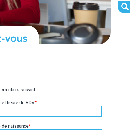
z-vous
ormulaire suivant :
 et heure du RDV
*
 de naissance
*