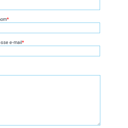
nom
*
sse e-mail
*